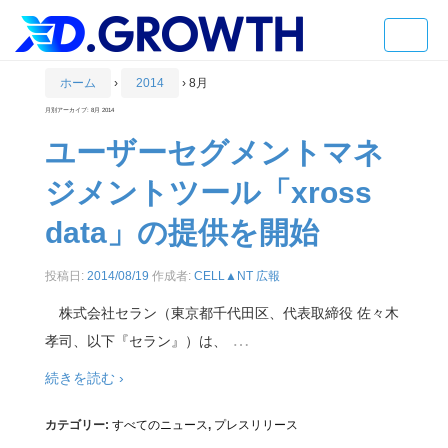
Toggle
naviga
ホーム
›
2014
›
8月
月別アーカイブ:
8月 2014
ユーザーセグメントマネ
ジメントツール「xross
data」の提供を開始
投稿日:
2014/08/19
作成者:
CELL▲NT 広報
株式会社セラン（東京都千代田区、代表取締役 佐々木
…
孝司、以下『セラン』）は、
続きを読む ›
カテゴリー:
すべてのニュース
,
プレスリリース