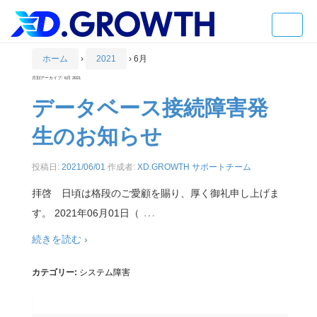
Toggle
naviga
ホーム
›
2021
›
6月
月別アーカイブ:
6月 2021
データベース接続障害発
生のお知らせ
投稿日:
2021/06/01
作成者:
XD.GROWTH サポートチーム
拝啓 日頃は格段のご愛顧を賜り、厚く御礼申し上げま
…
す。 2021年06月01日（
続きを読む ›
カテゴリー:
システム障害