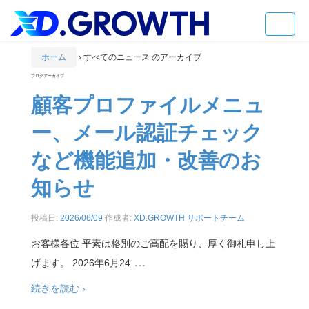
Toggle
naviga
ホーム
›
すべてのニュース のアーカイブ
ブログアーカイブ
顧客プロファイルメニュ
ー、メール認証チェック
など機能追加・改善のお
知らせ
投稿日:
2026/06/09
作成者:
XD.GROWTH サポートチーム
お客様各位 平素は格別のご高配を賜り、厚く御礼申し上
…
げます。 2026年6月24
続きを読む ›