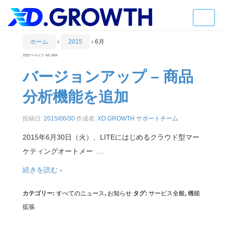
Toggle
naviga
ホーム
›
2015
›
6月
月別アーカイブ:
6月 2015
バージョンアップ – 商品
分析機能を追加
投稿日:
2015/06/30
作成者:
XD.GROWTH サポートチーム
2015年6月30日（火）、LITEにはじめるクラウド型マー
…
ケティングオートメー
続きを読む ›
カテゴリー:
すべてのニュース
,
お知らせ
タグ:
サービス全般
,
機能
拡張