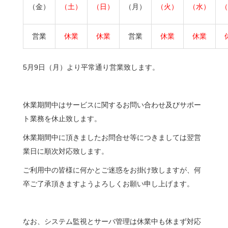
（金）
（土）
（日）
（月）
（火）
（水）
（
営業
休業
休業
営業
休業
休業
5月9日（月）より平常通り営業致します。
休業期間中はサービスに関するお問い合わせ及びサポー
ト業務を休止致します。
休業期間中に頂きましたお問合せ等につきましては翌営
業日に順次対応致します。
ご利用中の皆様に何かとご迷惑をお掛け致しますが、何
卒ご了承頂きますようよろしくお願い申し上げます。
なお、システム監視とサーバ管理は休業中も休まず対応