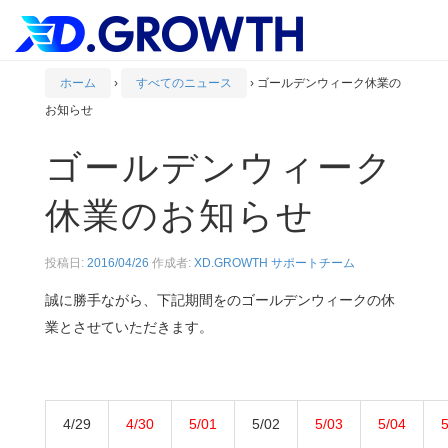
ホーム
›
すべてのニュース
›
ゴールデンウィーク休業の
お知らせ
ゴールデンウィーク
休業のお知らせ
投稿日:
2016/04/26
作成者:
XD.GROWTH サポートチーム
誠に勝手ながら、下記期間をのゴールデンウィークの休
業とさせていただきます。
4/29
4/30
5/01
5/02
5/03
5/04
5