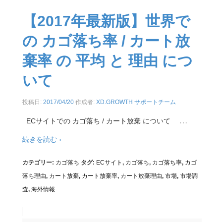
【2017年最新版】世界で
の カゴ落ち率 / カート放
棄率 の 平均 と 理由 につ
いて
投稿日:
2017/04/20
作成者:
XD.GROWTH サポートチーム
…
ECサイトでの カゴ落ち / カート放棄 について
続きを読む ›
カテゴリー:
カゴ落ち
タグ:
ECサイト
,
カゴ落ち
,
カゴ落ち率
,
カゴ
落ち理由
,
カート放棄
,
カート放棄率
,
カート放棄理由
,
市場
,
市場調
査
,
海外情報