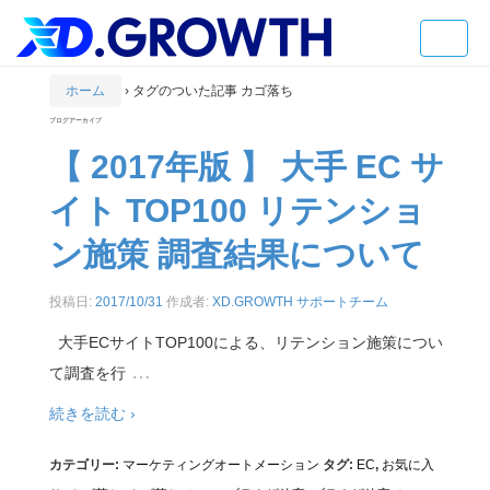
Toggle
naviga
ホーム
›
タグのついた記事 カゴ落ち
ブログアーカイブ
【 2017年版 】 大手 EC サ
イト TOP100 リテンショ
ン施策 調査結果について
投稿日:
2017/10/31
作成者:
XD.GROWTH サポートチーム
大手ECサイトTOP100による、リテンション施策につい
…
て調査を行
続きを読む ›
カテゴリー:
マーケティングオートメーション
タグ:
EC
,
お気に入