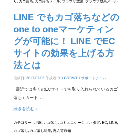
り
,
カゴ落ち
,
カゴ落ちメール
,
ブラウザ放棄
,
ブラウザ放棄メール
LINE でもカゴ落ちなどの
one to oneマーケティン
グが可能に！ LINE でEC
サイトの効果を上げる方
法とは
投稿日:
2017/07/06
作成者:
XD.GROWTH サポートチーム
最近では多くのECサイトでも取り入れられているカゴ
…
落ち / カート
続きを読む ›
カテゴリー:
LINE
,
カゴ落ち
,
コミュニケーション
タグ:
EC
,
LINE
,
カゴ落ち
,
カゴ落ち対策
,
再入荷通知