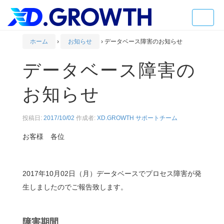
Toggle
naviga
ホーム
›
お知らせ
›
データベース障害のお知らせ
データベース障害の
お知らせ
投稿日:
2017/10/02
作成者:
XD.GROWTH サポートチーム
お客様 各位
2017年10月02日（月）データベースでプロセス障害が発
生しましたのでご報告致します。
障害期間