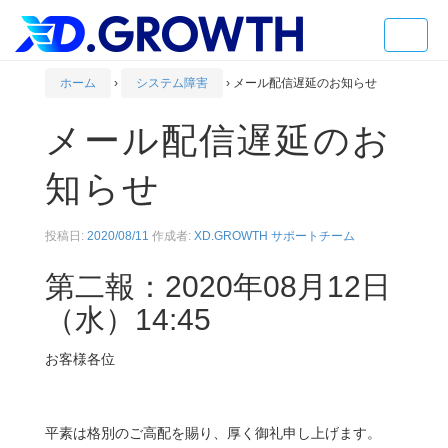
Toggle
naviga
ホーム
›
システム障害
›
メール配信遅延のお知らせ
メール配信遅延のお
知らせ
投稿日:
2020/08/11
作成者:
XD.GROWTH サポートチーム
第二報：2020年08月12日
（水）14:45
お客様各位
平素は格別のご高配を賜り、厚く御礼申し上げます。