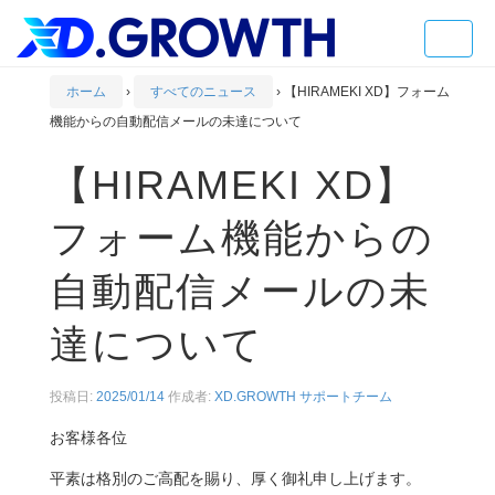
Toggle
naviga
ホーム
›
すべてのニュース
›
【HIRAMEKI XD】フォーム
機能からの自動配信メールの未達について
【HIRAMEKI XD】
フォーム機能からの
自動配信メールの未
達について
投稿日:
2025/01/14
作成者:
XD.GROWTH サポートチーム
お客様各位
平素は格別のご高配を賜り、厚く御礼申し上げます。