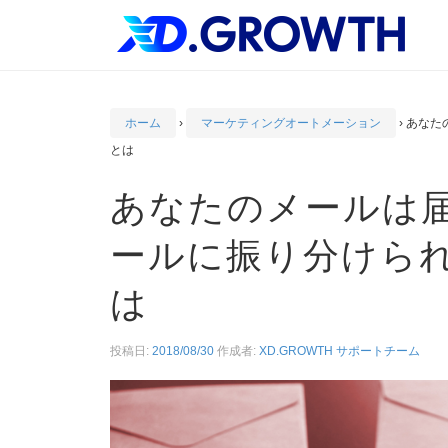
ホーム
›
マーケティングオートメーション
›
あなた
とは
あなたのメールは
ールに振り分けら
は
投稿日:
2018/08/30
作成者:
XD.GROWTH サポートチーム