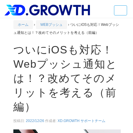
Toggle
naviga
ホーム
›
WEBプッシュ
›
ついにiOSも対応！Webプッシ
ュ通知とは！？改めてそのメリットを考える（前編）
ついにiOSも対応！
Webプッシュ通知と
は！？改めてそのメ
リットを考える（前
編）
投稿日:
2022/12/26
作成者:
XD.GROWTH サポートチーム