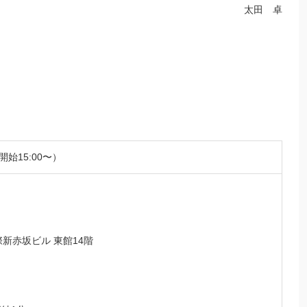
太田 卓
開始15:00〜）
国際新赤坂ビル 東館14階