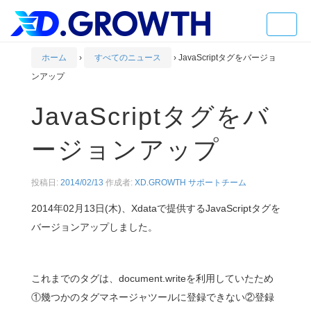
Toggle
naviga
ホーム
›
すべてのニュース
›
JavaScriptタグをバージョ
ンアップ
JavaScriptタグをバ
ージョンアップ
投稿日:
2014/02/13
作成者:
XD.GROWTH サポートチーム
2014年02月13日(木)、Xdataで提供するJavaScriptタグを
バージョンアップしました。
これまでのタグは、document.writeを利用していたため
①幾つかのタグマネージャツールに登録できない②登録