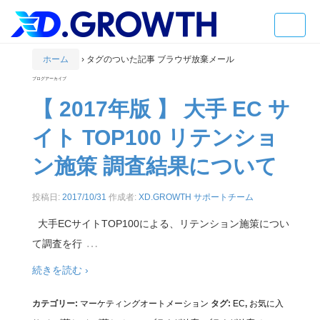
Toggle
naviga
ホーム
›
タグのついた記事 ブラウザ放棄メール
ブログアーカイブ
【 2017年版 】 大手 EC サ
イト TOP100 リテンショ
ン施策 調査結果について
投稿日:
2017/10/31
作成者:
XD.GROWTH サポートチーム
大手ECサイトTOP100による、リテンション施策につい
…
て調査を行
続きを読む ›
カテゴリー:
マーケティングオートメーション
タグ:
EC
,
お気に入