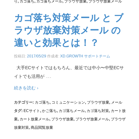
り
,
カゴ落ち
,
カゴ落ちメール
,
ブラウザ放棄
,
ブラウザ放棄メール
カゴ落ち対策メール と ブ
ラウザ放棄対策メール の
違いと効果とは！？
投稿日:
2017/05/29
作成者:
XD.GROWTH サポートチーム
大手ECサイトではもちろん、最近では中小〜中堅ECサ
…
イトでも活用が
続きを読む ›
カテゴリー:
カゴ落ち
,
コミュニケーション
,
ブラウザ放棄
,
メール
タグ:
ECサイト
,
かご落ち
,
カゴ落ちメール
,
カゴ落ち対策
,
カート放
棄
,
カート放棄メール
,
ブラウザ放棄
,
ブラウザ放棄メール
,
ブラウザ
放棄対策
,
商品閲覧放棄