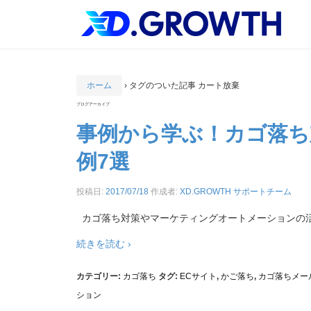
ホーム
›
タグのついた記事 カート放棄
ブログアーカイブ
事例から学ぶ！カゴ落ち
例7選
投稿日:
2017/07/18
作成者:
XD.GROWTH サポートチーム
カゴ落ち対策やマーケティングオートメーションの活
続きを読む ›
カテゴリー:
カゴ落ち
タグ:
ECサイト
,
かご落ち
,
カゴ落ちメー
ション