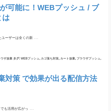
可能に！WEBプッシュ / ブ
とは
…
たユーザーは全くの新
ラウザ放棄
タグ:
WEBプッシュ
,
カゴ落ち対策
,
カート放棄
,
ブラウザプッシュ
,
放棄対策 で効果が出る配信方法
…
トでも活用が広がっ