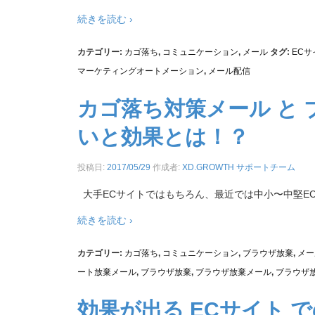
続きを読む ›
カテゴリー:
カゴ落ち
,
コミュニケーション
,
メール
タグ:
ECサ
マーケティングオートメーション
,
メール配信
カゴ落ち対策メール と 
いと効果とは！？
投稿日:
2017/05/29
作成者:
XD.GROWTH サポートチーム
大手ECサイトではもちろん、最近では中小〜中堅E
続きを読む ›
カテゴリー:
カゴ落ち
,
コミュニケーション
,
ブラウザ放棄
,
メー
ート放棄メール
,
ブラウザ放棄
,
ブラウザ放棄メール
,
ブラウザ
効果が出る ECサイト での