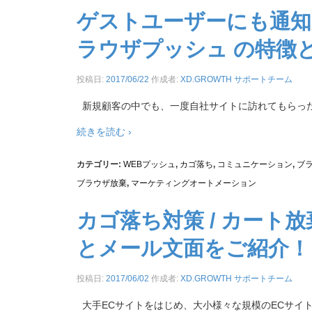
ゲストユーザーにも通知が
ラウザプッシュ の特徴
投稿日:
2017/06/22
作成者:
XD.GROWTH サポートチーム
新規顧客の中でも、一度自社サイトに訪れてもらっ
続きを読む ›
カテゴリー:
WEBプッシュ
,
カゴ落ち
,
コミュニケーション
,
ブ
ブラウザ放棄
,
マーケティングオートメーション
カゴ落ち対策 / カート
とメール文面をご紹介！
投稿日:
2017/06/02
作成者:
XD.GROWTH サポートチーム
大手ECサイトをはじめ、大小様々な規模のECサイ